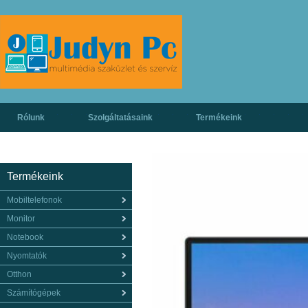
Rólunk
Szolgáltatásaink
Termékeink
Termékeink
Mobiltelefonok
Monitor
Notebook
Nyomtatók
Otthon
Számítógépek