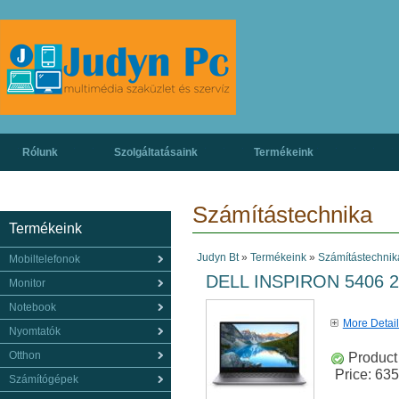
Rólunk
Szolgáltatásaink
Termékeink
Számítástechnika
Termékeink
Judyn Bt
»
Termékeink
»
Számítástechnik
Mobiltelefonok
DELL INSPIRON 5406 2
Monitor
Notebook
More Detai
Nyomtatók
Otthon
Product 
Price:
635
Számítógépek