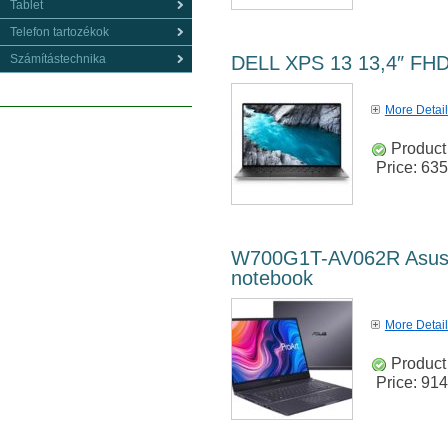
Tablet
Telefon tartozékok
Számítástechnika
DELL XPS 13 13,4″ FH
More Detai
Product 
Price:
635
W700G1T-AV062R Asus P
notebook
More Detai
Product 
Price:
914