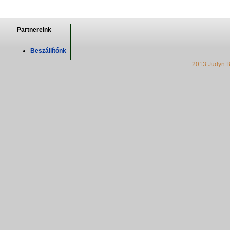
Partnereink
Beszállítónk
2013 Judyn B