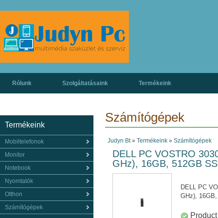
Rólunk
Szolgáltatásaink
Termékeink
Számítógépek
Termékeink
Judyn Bt
»
Termékeink
»
Számítógépek
Mobiltelefonok
DELL PC VOSTRO 3030 S
Monitor
GHz), 16GB, 512GB SSD,
Notebook
Nyomtatók
DELL PC VOS
Otthon
GHz), 16GB, 
Számítógépek
Product 