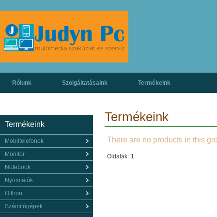
Rólunk
Szolgáltatásaink
Termékeink
Termékeink
Termékeink
There are no products in this gr
Mobiltelefonok
Monitor
Oldalak:
1
Notebook
Nyomtatók
Otthon
Számítógépek