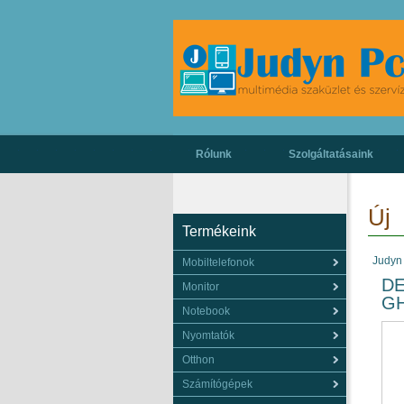
Rólunk
Szolgáltatásaink
Új
Termékeink
Judyn
Mobiltelefonok
DE
Monitor
GH
Notebook
Nyomtatók
Otthon
Számítógépek