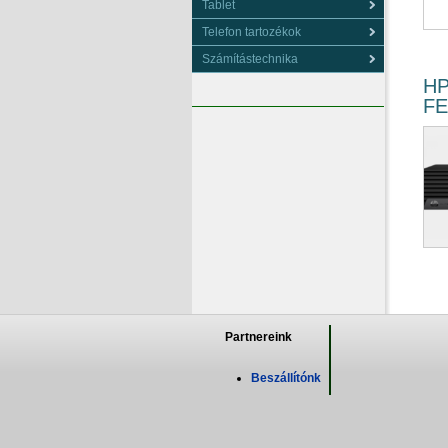
Tablet
Telefon tartozékok
Számítástechnika
HP
FE
Partnereink
Beszállítónk