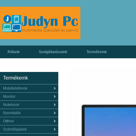
Rólunk
Szolgáltatásaink
Termékeink
Termékeink
Mobiltelefonok
Monitor
Notebook
Nyomtatók
Otthon
Számítógépek