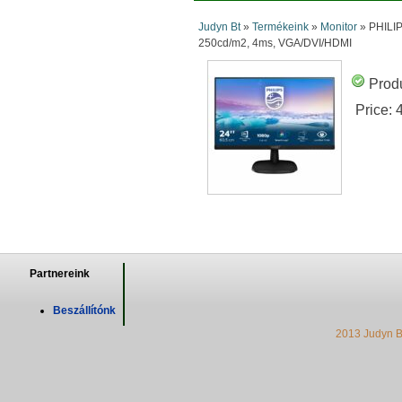
Judyn Bt
»
Termékeink
»
Monitor
»
PHILIP
250cd/m2, 4ms, VGA/DVI/HDMI
Produ
Price:
Partnereink
Beszállítónk
2013 Judyn B