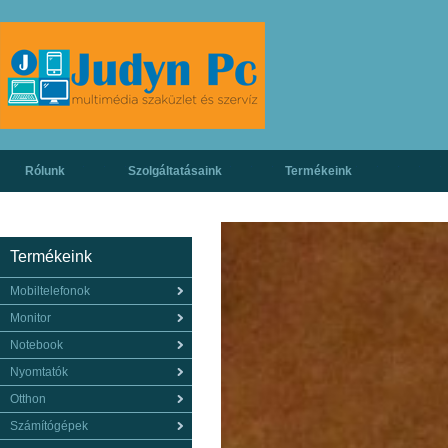
Rólunk
Szolgáltatásaink
Termékeink
Termékeink
Mobiltelefonok
Monitor
Notebook
Nyomtatók
Otthon
Számítógépek