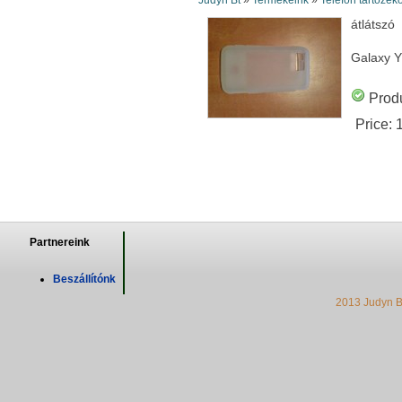
Judyn Bt
»
Termékeink
»
Telefon tartozék
átlátszó
Galaxy 
Produ
Price:
Partnereink
Beszállítónk
2013 Judyn B