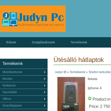
Rólunk
Szolgáltatásaink
Termékeink
Ütésálló hátlaptok
Termékeink
Mobiltelefonok
Judyn Bt
»
Termékeink
»
Telefon tartozék
fekete
Monitor
Notebook
Iphone 4
Nyomtatók
Otthon
Product in
Számítógépek
Price:
2 750