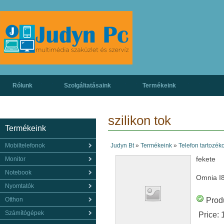
Rólunk
Szolgáltatásaink
Termékeink
szilikon tok
Termékeink
Mobiltelefonok
Judyn Bt
»
Termékeink
»
Telefon tartozék
fekete
Monitor
Notebook
Omnia I
Nyomtatók
Otthon
Produ
Számítógépek
Price: