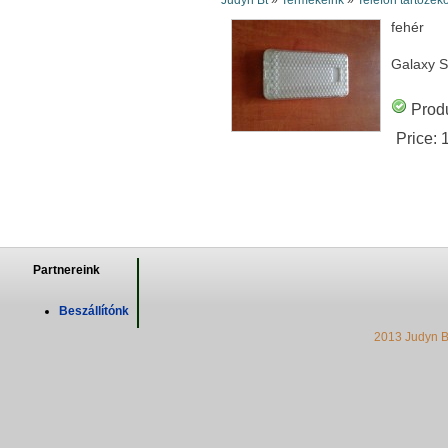
Judyn Bt
»
Termékeink
»
Telefon tartozék
fehér
Galaxy S
Produ
Price:
Partnereink
Beszállítónk
2013 Judyn B