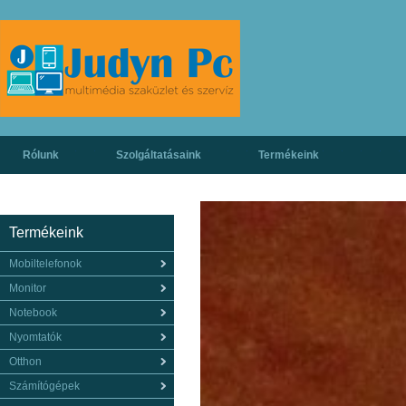
Rólunk
Szolgáltatásaink
Termékeink
Termékeink
Mobiltelefonok
Monitor
Notebook
Nyomtatók
Otthon
Számítógépek