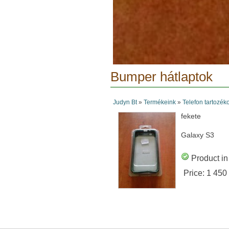
Bumper hátlaptok
Judyn Bt
»
Termékeink
»
Telefon tartozék
fekete
Galaxy S3
Product in
Price:
1 450