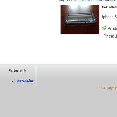
Judyn Bt
»
Termékeink
»
Telefon tartozék
kék átlát
Iphone 5
Produ
Price:
Partnereink
Beszállítónk
2013 Judyn B