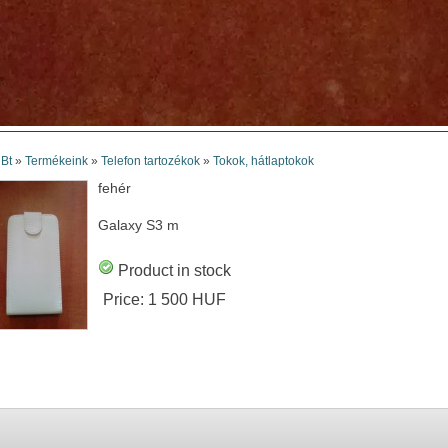
 Bt
»
Termékeink
»
Telefon tartozékok
»
Tokok, hátlaptokok
fehér
Galaxy S3 m
Product in stock
Price:
1 500 HUF