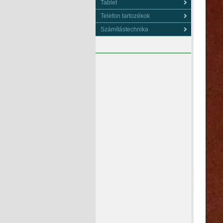
Tablet
Telefon tartozékok
Számítástechnika