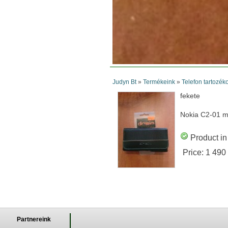
Judyn Bt
»
Termékeink
»
Telefon tartozék
fekete
Nokia C2-01 
Product in
Price:
1 490
Partnereink