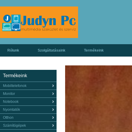
Rólunk
Szolgáltatásaink
Termékeink
Termékeink
Mobiltelefonok
Monitor
Notebook
Nyomtatók
Otthon
Számítógépek