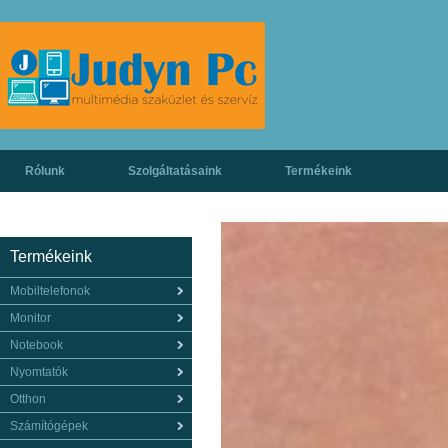
Rólunk
Szolgáltatásaink
Termékeink
Termékeink
Mobiltelefonok
Monitor
Notebook
Nyomtatók
Otthon
Számítógépek