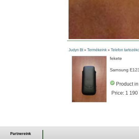
Judyn Bt
»
Termékeink
»
Telefon tartozék
fekete
Samsung E12
Product in
Price:
1 190
Partnereink