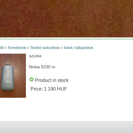
 Bt
»
Termékeink
»
Telefon tartozékok
»
Tokok, hátlaptokok
szürke
Nokia 6230 m
Product in stock
Price:
1 190 HUF