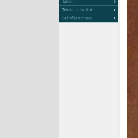
Tablet
Telefon tartozékok
Számítástechnika