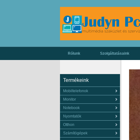
Rólunk
Szolgáltatásaink
Termékeink
Mobiltelefonok
Monitor
Notebook
Nyomtatók
Otthon
Számítógépek