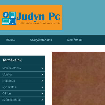
Rólunk
Szolgáltatásaink
Termékeink
Termékeink
Mobiltelefonok
Monitor
Notebook
Nyomtatók
Otthon
Számítógépek