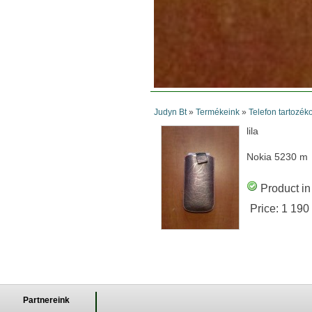
Judyn Bt
»
Termékeink
»
Telefon tartozék
lila
Nokia 5230 m
Product in
Price:
1 190
Partnereink