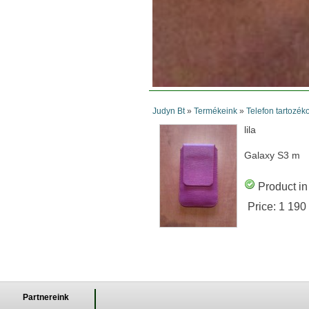
Judyn Bt
»
Termékeink
»
Telefon tartozék
lila
Galaxy S3 m
Product in
Price:
1 190
Partnereink