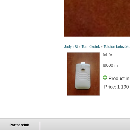
Judyn Bt
»
Termékeink
»
Telefon tartozék
fehér
I9000 m
Product in
Price:
1 190
Partnereink