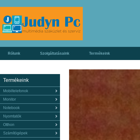
Rólunk
Szolgáltatásaink
Termékeink
Termékeink
Mobiltelefonok
Monitor
Notebook
Nyomtatók
Otthon
Számítógépek