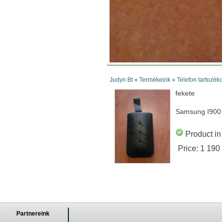
Judyn Bt
»
Termékeink
»
Telefon tartozék
fekete
Samsung I900
Product in
Price:
1 190
Partnereink