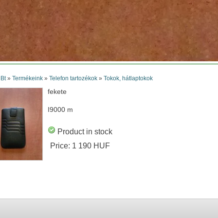
 Bt
»
Termékeink
»
Telefon tartozékok
»
Tokok, hátlaptokok
fekete
I9000 m
Product in stock
Price:
1 190 HUF