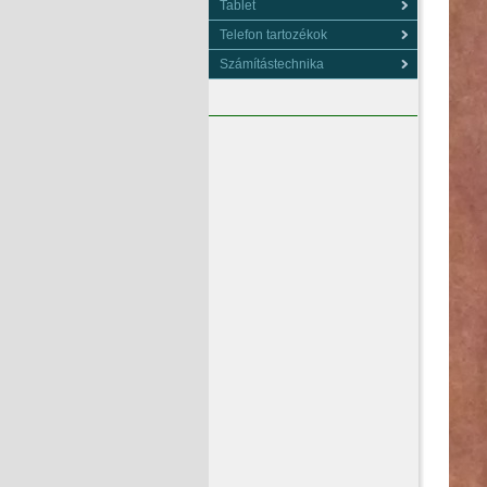
Tablet
Telefon tartozékok
Számítástechnika