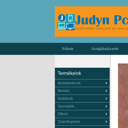
Rólunk
Szolgáltatásaink
Termékeink
Mobiltelefonok
Monitor
Notebook
Nyomtatók
Otthon
Számítógépek