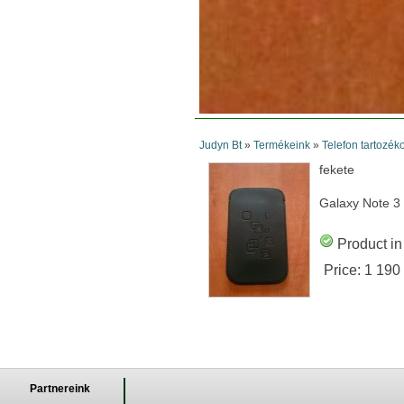
Judyn Bt
»
Termékeink
»
Telefon tartozék
fekete
Galaxy Note 3
Product in
Price:
1 190
Partnereink