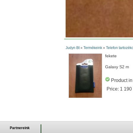
Judyn Bt
»
Termékeink
»
Telefon tartozék
fekete
Galaxy S2 m
Product in
Price:
1 190
Partnereink