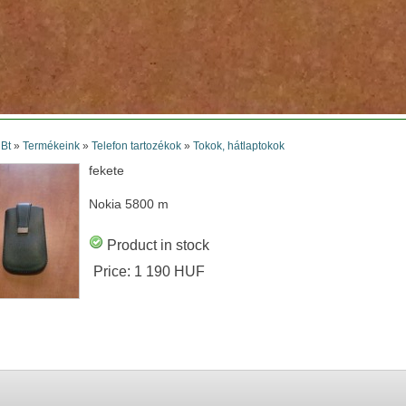
 Bt
»
Termékeink
»
Telefon tartozékok
»
Tokok, hátlaptokok
fekete
Nokia 5800 m
Product in stock
Price:
1 190 HUF