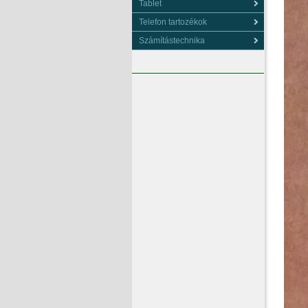
Tablet
Telefon tartozékok
Számítástechnika