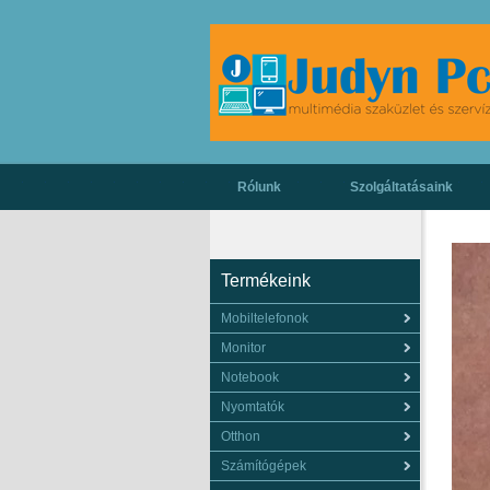
Rólunk
Szolgáltatásaink
Termékeink
Mobiltelefonok
Monitor
Notebook
Nyomtatók
Otthon
Számítógépek