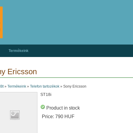
Termékeink
y Ericsson
 Bt
»
Termékeink
»
Telefon tartozékok
»
Sony Ericsson
ST18i
Product in stock
Price:
790 HUF