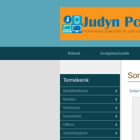
Rólunk
Szolgáltatásaink
Son
Termékeink
Mobiltelefonok
Judyn
Monitor
Notebook
Nyomtatók
Otthon
Számítógépek