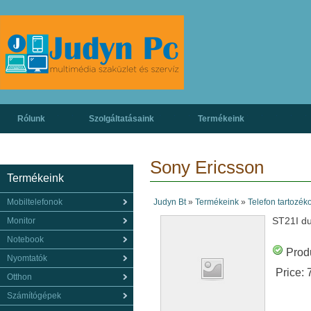
Rólunk
Szolgáltatásaink
Termékeink
Sony Ericsson
Termékeink
Mobiltelefonok
Judyn Bt
»
Termékeink
»
Telefon tartozék
ST21I du
Monitor
Notebook
Produ
Nyomtatók
Price:
Otthon
Számítógépek