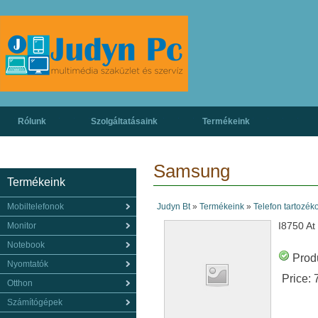
Rólunk
Szolgáltatásaink
Termékeink
Samsung
Termékeink
Mobiltelefonok
Judyn Bt
»
Termékeink
»
Telefon tartozék
I8750 At
Monitor
Notebook
Produ
Nyomtatók
Price:
Otthon
Számítógépek