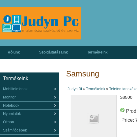
Rólunk
Szolgáltatásaink
Termékeink
Samsung
Termékeink
Mobiltelefonok
Judyn Bt
»
Termékeink
»
Telefon tartozék
S8500
Monitor
Notebook
Produ
Nyomtatók
Price:
Otthon
Számítógépek