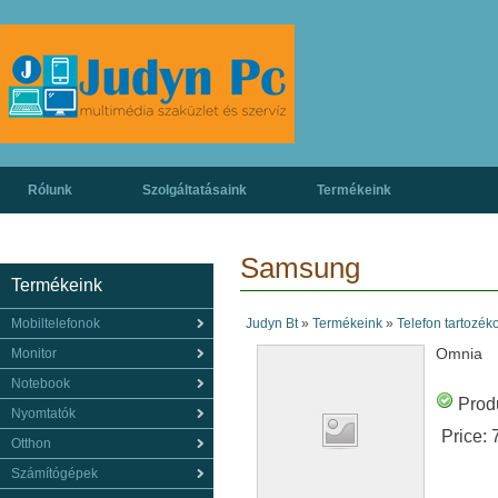
Rólunk
Szolgáltatásaink
Termékeink
Samsung
Termékeink
Mobiltelefonok
Judyn Bt
»
Termékeink
»
Telefon tartozék
Omnia
Monitor
Notebook
Produ
Nyomtatók
Price:
Otthon
Számítógépek