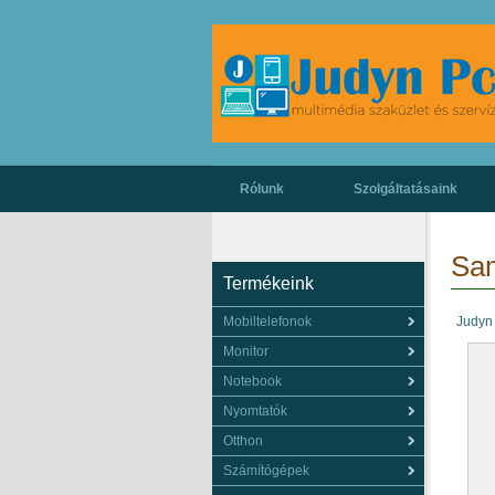
Rólunk
Szolgáltatásaink
Sa
Termékeink
Mobiltelefonok
Judyn
Monitor
Notebook
Nyomtatók
Otthon
Számítógépek