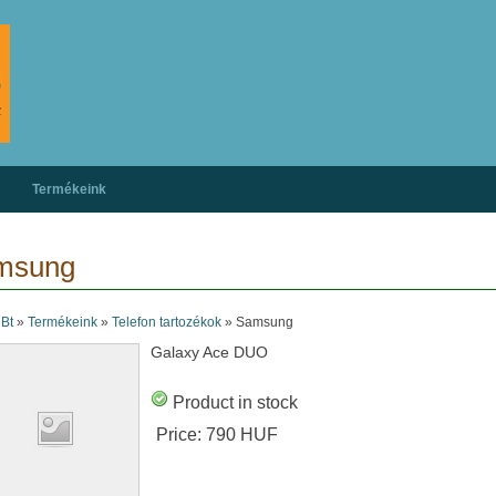
Termékeink
msung
 Bt
»
Termékeink
»
Telefon tartozékok
»
Samsung
Galaxy Ace DUO
Product in stock
Price:
790 HUF