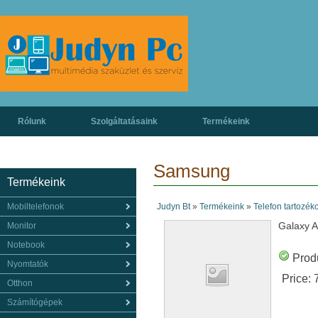
Rólunk
Szolgáltatásaink
Termékeink
Samsung
Termékeink
Mobiltelefonok
Judyn Bt
»
Termékeink
»
Telefon tartozék
Galaxy A
Monitor
Notebook
Produ
Nyomtatók
Price:
Otthon
Számítógépek