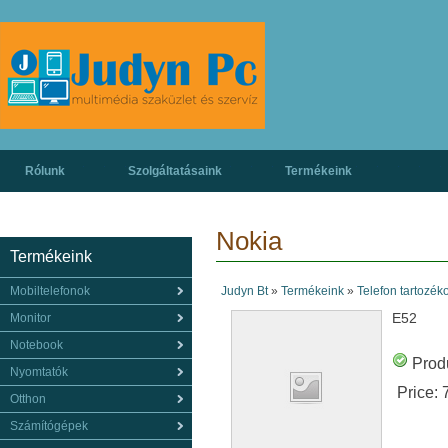
Rólunk
Szolgáltatásaink
Termékeink
Nokia
Termékeink
Mobiltelefonok
Judyn Bt
»
Termékeink
»
Telefon tartozék
E52
Monitor
Notebook
Produ
Nyomtatók
Price:
Otthon
Számítógépek