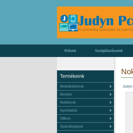
Rólunk
Szolgáltatásaink
Nok
Termékeink
Mobiltelefonok
Judyn
Monitor
Notebook
Nyomtatók
Otthon
Számítógépek