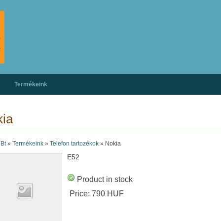
Termékeink
ia
 Bt
»
Termékeink
»
Telefon tartozékok
»
Nokia
E52
Product in stock
Price:
790 HUF