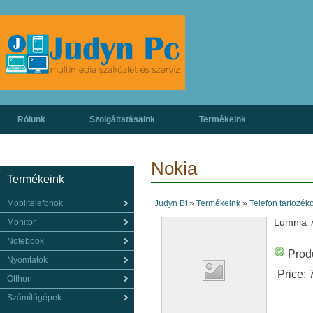
Rólunk
Szolgáltatásaink
Termékeink
Nokia
Termékeink
Mobiltelefonok
Judyn Bt
»
Termékeink
»
Telefon tartozék
Lumnia 
Monitor
Notebook
Produ
Nyomtatók
Price:
Otthon
Számítógépek