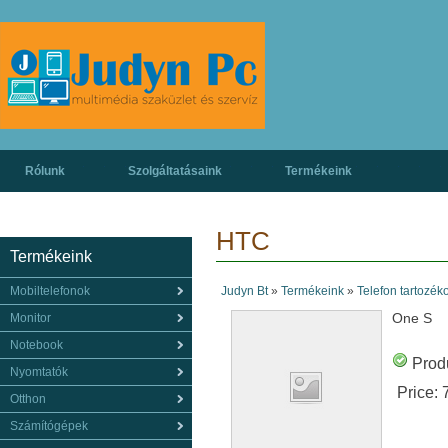
Rólunk
Szolgáltatásaink
Termékeink
HTC
Termékeink
Mobiltelefonok
Judyn Bt
»
Termékeink
»
Telefon tartozék
One S
Monitor
Notebook
Produ
Nyomtatók
Price:
Otthon
Számítógépek