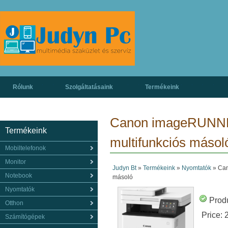
Rólunk
Szolgáltatásaink
Termékeink
Canon imageRUNNER
Termékeink
multifunkciós másol
Mobiltelefonok
Monitor
Judyn Bt
»
Termékeink
»
Nyomtatók
»
Can
Notebook
másoló
Nyomtatók
Produ
Otthon
Price:
Számítógépek