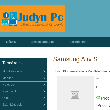
Rólunk
Szolgáltatásaink
Termékeink
Samsung Ativ S
Termékeink
Mobiltelefonok
Judyn Bt
»
Termékeink
»
Mobiltelefonok
sz
Monitor
Notebook
f
Nyomtatók
Otthon
Produ
Számítógépek
Price: