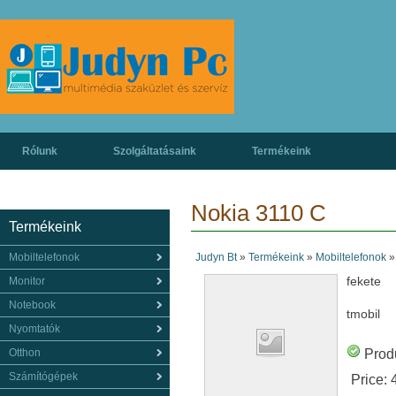
Rólunk
Szolgáltatásaink
Termékeink
Nokia 3110 C
Termékeink
Mobiltelefonok
Judyn Bt
»
Termékeink
»
Mobiltelefonok
fekete
Monitor
Notebook
tmobil
Nyomtatók
Otthon
Produ
Számítógépek
Price: