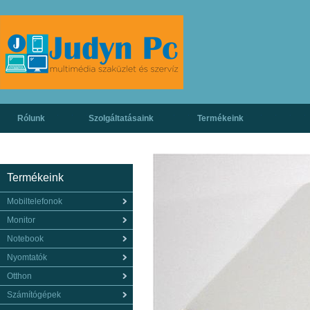
Rólunk
Szolgáltatásaink
Termékeink
Termékeink
Mobiltelefonok
Monitor
Notebook
Nyomtatók
Otthon
Számítógépek