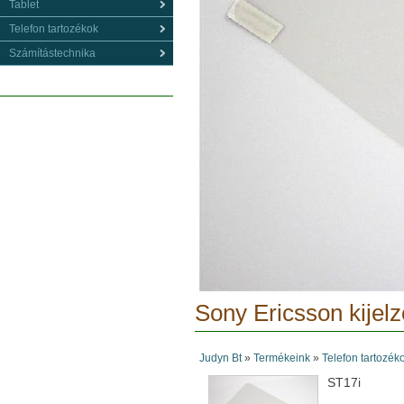
Tablet
Telefon tartozékok
Számítástechnika
Sony Ericsson kijelz
Judyn Bt
»
Termékeink
»
Telefon tartozék
ST17i