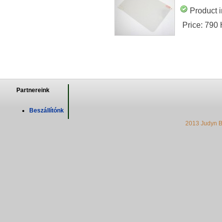
Product i
Price:
790
Partnereink
Beszállítónk
2013 Judyn B