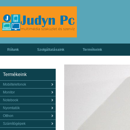
Rólunk
Szolgáltatásaink
Termékeink
Termékeink
Mobiltelefonok
Monitor
Notebook
Nyomtatók
Otthon
Számítógépek