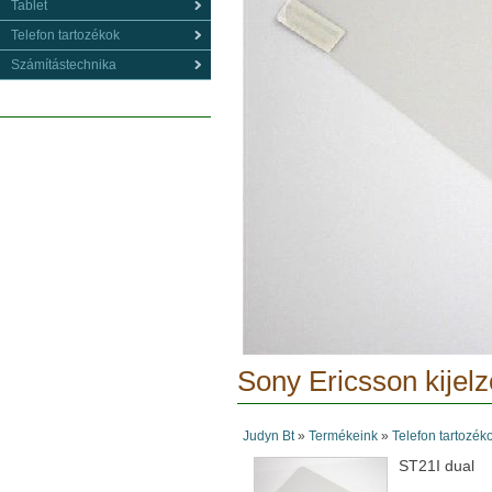
Tablet
Telefon tartozékok
Számítástechnika
Sony Ericsson kijelz
Judyn Bt
»
Termékeink
»
Telefon tartozék
ST21I dual