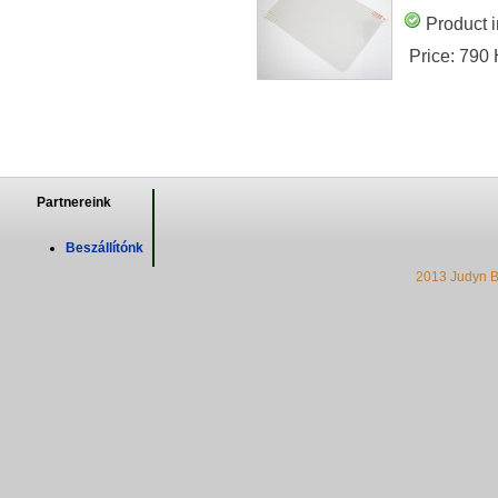
Product i
Price:
790
Partnereink
Beszállítónk
2013 Judyn B