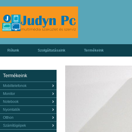
Rólunk
Szolgáltatásaink
Termékeink
Termékeink
Mobiltelefonok
Monitor
Notebook
Nyomtatók
Otthon
Számítógépek