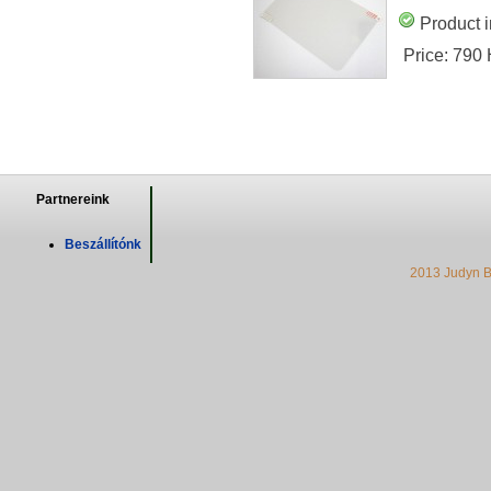
Product i
Price:
790
Partnereink
Beszállítónk
2013 Judyn B