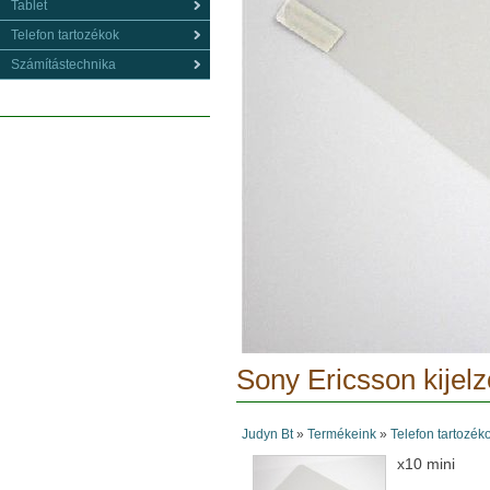
Tablet
Telefon tartozékok
Számítástechnika
Sony Ericsson kijelz
Judyn Bt
»
Termékeink
»
Telefon tartozék
x10 mini