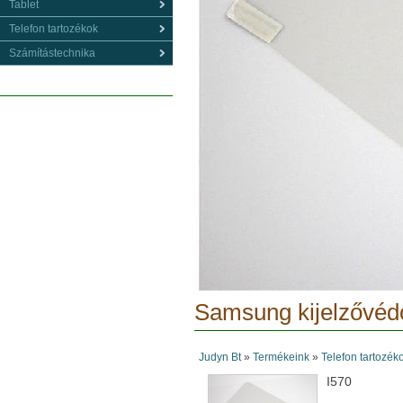
Tablet
Telefon tartozékok
Számítástechnika
Samsung kijelzővédő
Judyn Bt
»
Termékeink
»
Telefon tartozék
I570