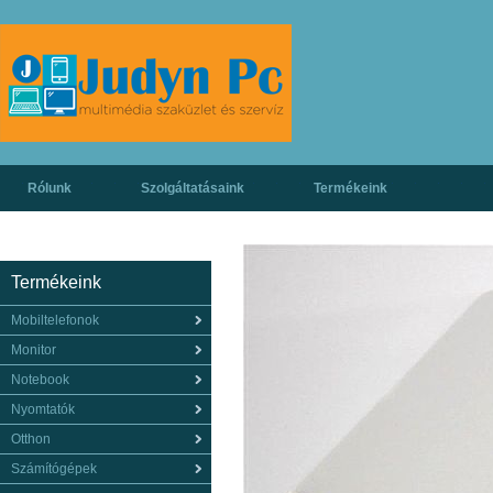
Rólunk
Szolgáltatásaink
Termékeink
Termékeink
Mobiltelefonok
Monitor
Notebook
Nyomtatók
Otthon
Számítógépek