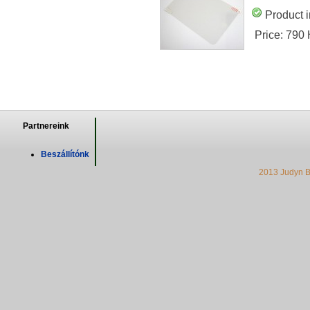
Product i
Price:
790
Partnereink
Beszállítónk
2013 Judyn B