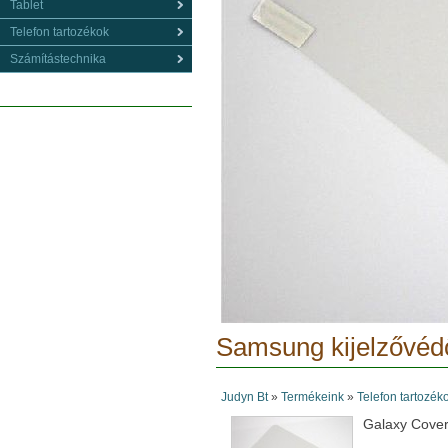
Tablet
Telefon tartozékok
Számítástechnika
Samsung kijelzővédő
Judyn Bt
»
Termékeink
»
Telefon tartozék
Galaxy Cove