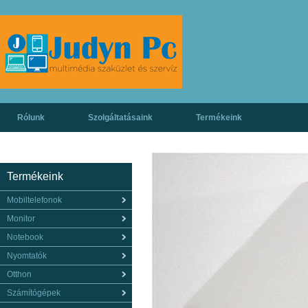
Rólunk
Szolgáltatásaink
Termékeink
Termékeink
Mobiltelefonok
Monitor
Notebook
Nyomtatók
Otthon
Számítógépek