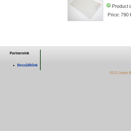
Product i
Price:
790
Partnereink
Beszállítónk
2013 Judyn B