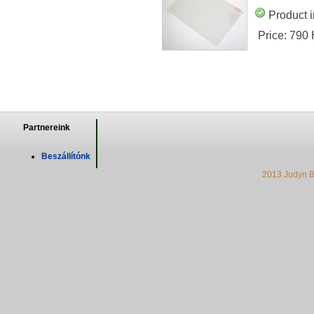
Product i
Price:
790
Partnereink
Beszállítónk
2013 Judyn B