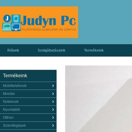
Rólunk
Szolgáltatásaink
Termékeink
Termékeink
Mobiltelefonok
Monitor
Notebook
Nyomtatók
Otthon
Számítógépek