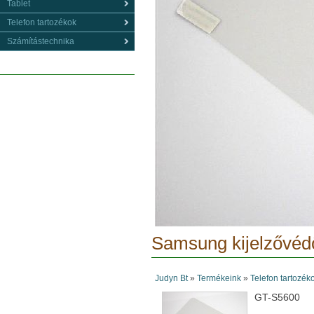
Tablet
Telefon tartozékok
Számítástechnika
Samsung kijelzővédő
Judyn Bt
»
Termékeink
»
Telefon tartozék
GT-S5600