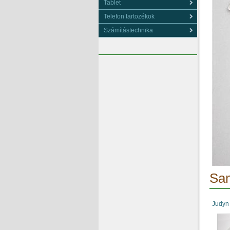
Tablet
Telefon tartozékok
Számítástechnika
Sam
Judyn