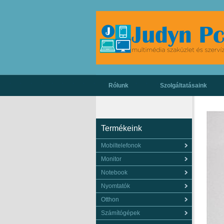
Rólunk
Szolgáltatásaink
Termékeink
Mobiltelefonok
Monitor
Notebook
Nyomtatók
Otthon
Számítógépek