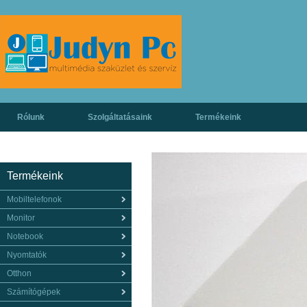
Rólunk
Szolgáltatásaink
Termékeink
Termékeink
Mobiltelefonok
Monitor
Notebook
Nyomtatók
Otthon
Számítógépek