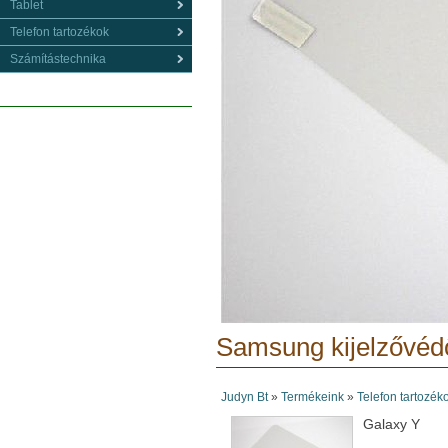
Tablet
Telefon tartozékok
Számítástechnika
Samsung kijelzővédő
Judyn Bt
»
Termékeink
»
Telefon tartozék
Galaxy Y