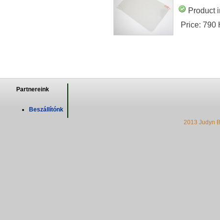
Product i
Price:
790
Partnereink
Beszállítónk
2013 Judyn B