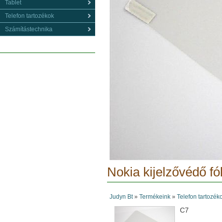
Tablet
Telefon tartozékok
Számítástechnika
Nokia kijelzővédő fól
Judyn Bt
»
Termékeink
»
Telefon tartozék
C7