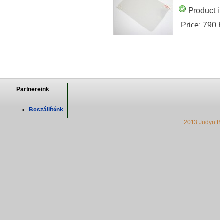
Product i
Price:
790
Partnereink
Beszállítónk
2013 Judyn B