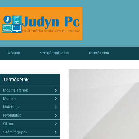
Rólunk
Szolgáltatásaink
Termékeink
Termékeink
Mobiltelefonok
Monitor
Notebook
Nyomtatók
Otthon
Számítógépek