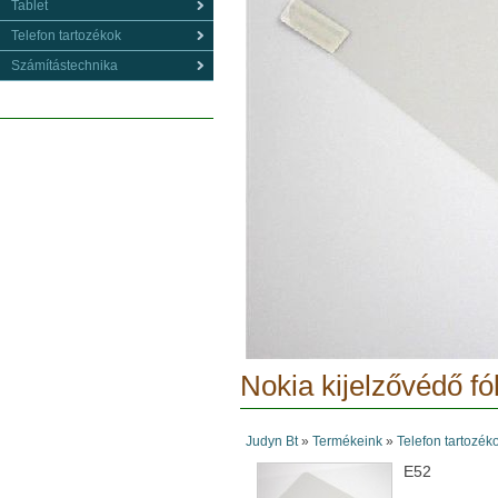
Tablet
Telefon tartozékok
Számítástechnika
Nokia kijelzővédő fól
Judyn Bt
»
Termékeink
»
Telefon tartozék
E52