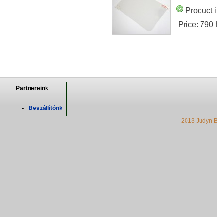
Product i
Price:
790
Partnereink
Beszállítónk
2013 Judyn B