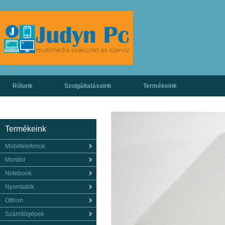
Rólunk
Szolgáltatásaink
Termékeink
Termékeink
Mobiltelefonok
Monitor
Notebook
Nyomtatók
Otthon
Számítógépek