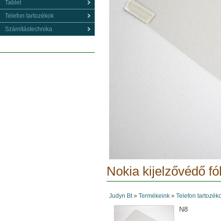
Tablet
Telefon tartozékok
Számítástechnika
Nokia kijelzővédő fól
Judyn Bt
»
Termékeink
»
Telefon tartozék
N8