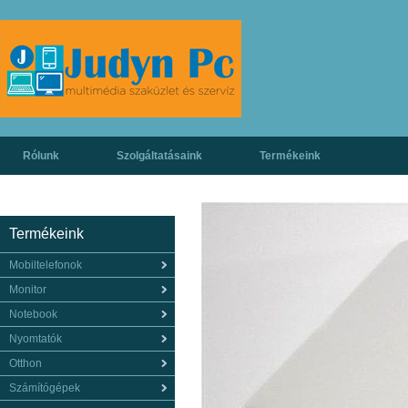
Rólunk
Szolgáltatásaink
Termékeink
Termékeink
Mobiltelefonok
Monitor
Notebook
Nyomtatók
Otthon
Számítógépek