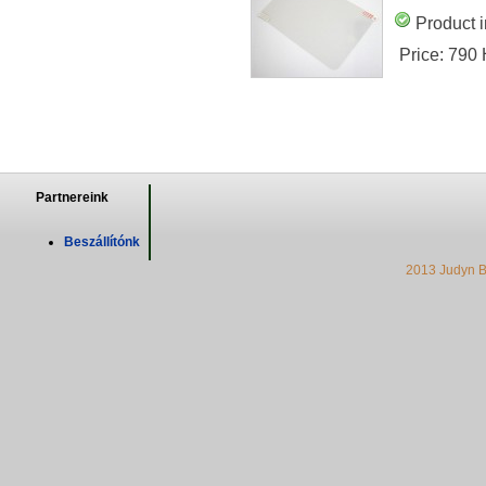
Product i
Price:
790
Partnereink
Beszállítónk
2013 Judyn B